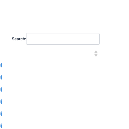
Search:
Í
Í
Í
Í
Í
Í