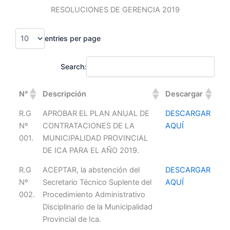
Skip
RESOLUCIONES DE GERENCIA 2019
to
content
entries per page
Search:
N°
Descripción
Descargar
R.G
APROBAR EL PLAN ANUAL DE
DESCARGAR
Nº
CONTRATACIONES DE LA
AQUÍ
001.
MUNICIPALIDAD PROVINCIAL
DE ICA PARA EL AÑO 2019.
R.G
ACEPTAR, la abstención del
DESCARGAR
Nº
Secretario Técnico Suplente del
AQUÍ
002.
Procedimiento Administrativo
Disciplinario de la Municipalidad
Provincial de Ica.